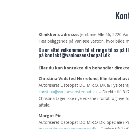
Kon
Klinikkens adresse:
Jernbane Allé 66, 2720 Van
Tæt beliggende på Vanløse Station, hvor både me
Du er altid velkommen til at ringe til os på t
på
kontakt@vanloeseosteopati.dk
Eller du kan kontakte din behandler direkte
Christina Vedsted Nørrelund, Klinikindehav
Autoriseret Osteopat DO M.R.O. DK & Fysioterap
christina@vanloeseosteopati.dk
– Direkte tlf: 3
Christina tager ikke nye voksne i forløb og nye 
aftale.
Margot Pic
Autoriseret Osteopat DO M.R.O DK. Speciale i P
margot@vanloeseosteopati.dk
– Direkte tlf: 24