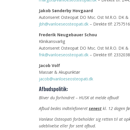
Jakob Sønderby Hovgaard
Autoriseret Osteopat DO Msc. Ost M.R.O. DK & 
jbh@vanloeseosteopati.dk
– Direkte tlf: 275751
Frederik Neugebauer Schou
Klinikansvarlig
Autoriseret Osteopat DO Msc. Ost M.R.O. DK & 
fnk@vanloeseosteopati.dk
– Direkte tlf:
233203
Jacob Volf
Massør & Akupunktør
jacob@vanloeseosteopati.dk
Afbudspolitik:
Bliver du forhindret – HUSK at melde afbud!
Afbud bedes indtelefoneret
senest
kl. 12 dagen f
Vanløse Osteopati forbeholder sig retten til at o
udeblivelse eller for sent afbud.