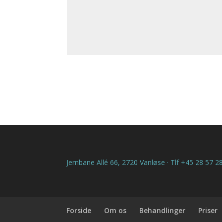
Jernbane Allé 66, 2720 Vanløse · Tlf +45 28 57 
Forside
Om os
Behandlinger
Priser