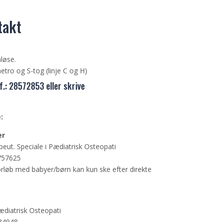
takt
løse.
tro og S-tog (linje C og H)
lf.: 28572853 eller skrive
:
er
eut. Speciale i Pædiatrisk Osteopati
1757625
forløb med babyer/børn kan kun ske efter direkte
ædiatrisk Osteopati
434948