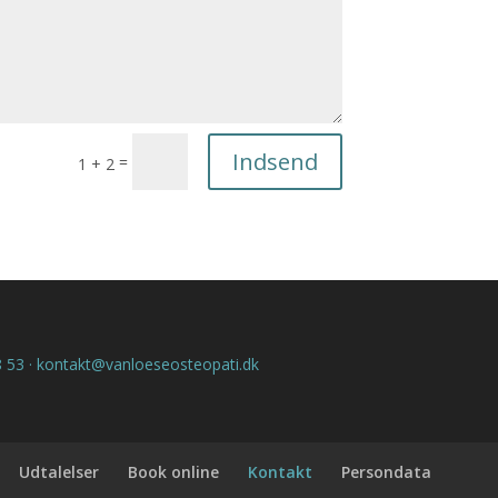
Indsend
=
1 + 2
28 53 · kontakt@vanloeseosteopati.dk
Udtalelser
Book online
Kontakt
Persondata