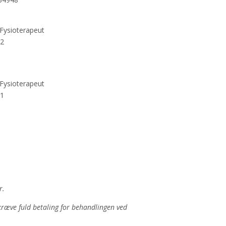
Fysioterapeut
62
Fysioterapeut
81
ør.
pkræve fuld betaling for behandlingen ved